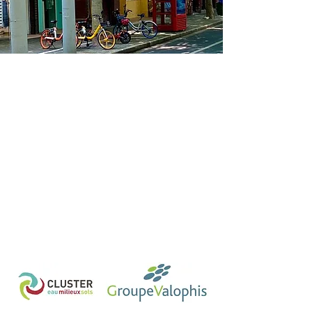
Défis Innovation -
Protection des arbres
existants dans le projet
d’aménagement ZAC
AURORE – SECTEUR
LOPOFA