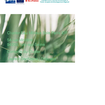
Cluster Eau Milieux Sols Paris IDF
54 rue Molière
94200, Ivry-sur-Seine
Contacts du Cluster
Laurent Dechesne |
Directeur
général
06 72 21 83 13
laurent.dechesne@clusterems.org
Camille Dourneau | Responsable
communication
camille.dourneau@clusterems.org